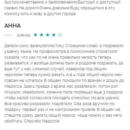
быстро,качественно и безболезненно.Быстрый и доступный
сервис.Не дорого.Очень довольна.Буду обращаться в эту
клинику,хоть и живу в другом городе.
АННА
22.08.2013
Делали сыну френулопластику. Страшное слово, а подрезали
уздечку языка. На профосмотре в поликлинике стоматолог
сказала, что как-то не очень правильно челюсть теперь
развивается, и вообще должны были в роддоме подрезать, да
еще тут у нас сложный случай, наверное под общим
наркозом теперь нужно резать. А в 4 года общий наркоз нам
совсем не хотелось. В общем, походили по врачам и дошли до
Медиссы. Здесь правда 2 врача нас развлекали, потом рот
открыли, обезболили, конечно папа пообещал еще 3 подарка,
чтобы малой согласился посидеть спокойно. Но все удачно.
Все красиво разрезали, подлатали. Оба раза вручили по
подарку: первый раз и на контрольном приеме. В общем, не
спешите сразу делать общий наркоз, чаще можно и без него
обойтись. Спасибо Медиссе.