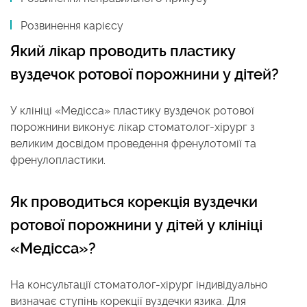
Розвинення карієсу
Який лікар проводить пластику
вуздечок ротової порожнини у дітей?
У клініці «Медісса» пластику вуздечок ротової
порожнини виконує лікар стоматолог-хірург з
великим досвідом проведення френулотомії та
френулопластики.
Як проводиться корекція вуздечки
ротової порожнини у дітей у клініці
«Медісса»?
На консультації стоматолог-хірург індивідуально
визначає ступінь корекції вуздечки язика. Для