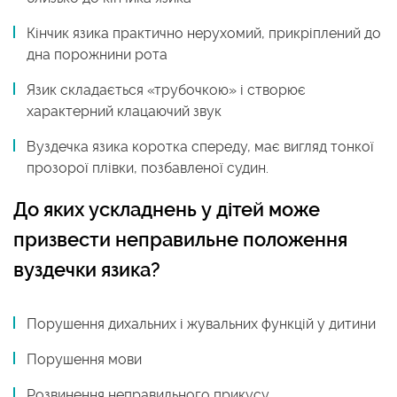
Кінчик язика практично нерухомий, прикріплений до
дна порожнини рота
Язик складається «трубочкою» і створює
характерний клацаючий звук
Вуздечка язика коротка спереду, має вигляд тонкої
прозорої плівки, позбавленої судин.
До яких ускладнень у дітей може
призвести неправильне положення
вуздечки язика?
Порушення дихальних і жувальних функцій у дитини
Порушення мови
Розвинення неправильного прикусу