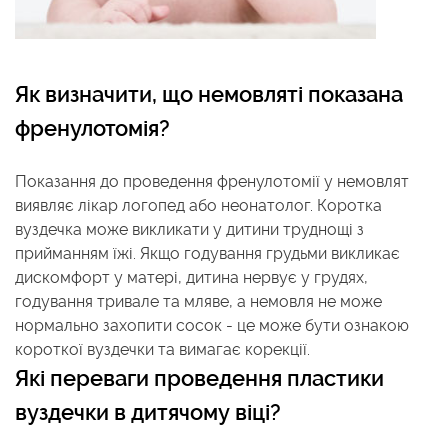
Як визначити, що немовляті показана
френулотомія?
Показання до проведення френулотомії у немовлят
виявляє лікар логопед або неонатолог. Коротка
вуздечка може викликати у дитини труднощі з
прийманням їжі. Якщо годування грудьми викликає
дискомфорт у матері, дитина нервує у грудях,
годування тривале та мляве, а немовля не може
нормально захопити сосок - це може бути ознакою
короткої вуздечки та вимагає корекції.
Які переваги проведення пластики
вуздечки в дитячому віці?