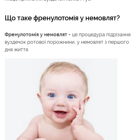
Що таке френулотомія у немовлят?
Френулотомія у немовлят -
це процедура підрізання
вуздечок ротової порожнини, у немовлят з першого
дня життя.