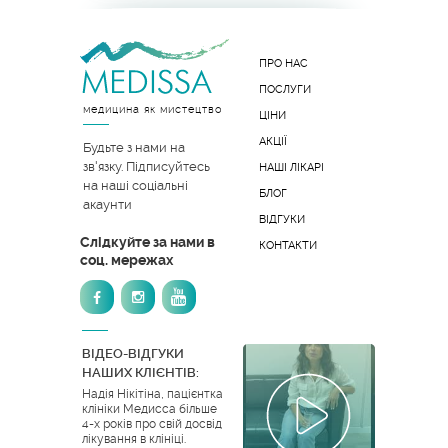
ПРО НАС
ПОСЛУГИ
медицина як мистецтво
ЦІНИ
АКЦІЇ
Будьте з нами на
зв'язку. Підписуйтесь
НАШІ ЛІКАРІ
на наші соціальні
БЛОГ
акаунти
ВІДГУКИ
Слідкуйте за нами в
КОНТАКТИ
соц. мережах
ВІДЕО-ВІДГУКИ
НАШИХ КЛІЄНТІВ:
Надія Нікітіна, пацієнтка
клініки Медисса більше
4-х років про свій досвід
лікування в клініці.