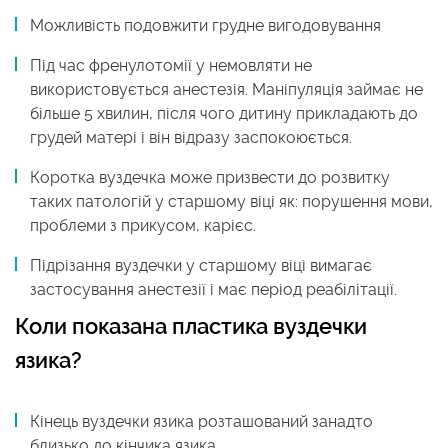
Можливість подовжити грудне вигодовування
Під час френулотомії у немовляти не
використовується анестезія. Маніпуляція займає не
більше 5 хвилин, після чого дитину прикладають до
грудей матері і він відразу заспокоюється.
Коротка вуздечка може призвести до розвитку
таких патологій у старшому віці як: порушення мови,
проблеми з прикусом, карієс.
Підрізання вуздечки у старшому віці вимагає
застосування анестезії і має період реабілітації.
Коли показана пластика вуздечки
язика?
Кінець вуздечки язика розташований занадто
близько до кінчика язика