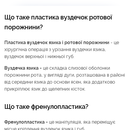
Що таке пластика вуздечок ротової
порожнини?
Пластика вуздечок язика і ротової порожнини
- це
хірургічна операція з урізання вуздечки язика,
вуздечок верхньої і нижньої губ.
Вуздечка язика -
це складка слизової оболонки
порожнини рота, у вигляді дуги, розташована в районі
від середини язика до основи ясен, яка додатково
прикріплює язик до щелепних кісток.
Що таке френулопластика?
Френулопластика -
це маніпуляція, яка переміщує
місце кріплення вуздечок язика і губ.