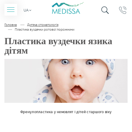
ПОШУК ПО
ЗВОРОТНІЙ
UA
САЙТУ
ДЗВІНОК
Головна
Дитяча стоматологія
Пластика вуздечки ротової порожнини
Пластика вуздечки язика
дітям
Френулопластика у немовлят і дітей старшого віку